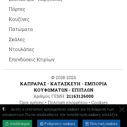
Πόρτες
Κουζίνες
Πατώματα
Σκάλες
Ντουλάπες
Επενδύσεις Κτιρίων
©
2018-2026
ΚΑΠΡΑΡΑΣ - ΚΑΤΑΣΚΕΥΗ - ΕΜΠΟΡΙΑ
ΚΟΥΦΩΜΑΤΩΝ - ΕΠΙΠΛΩΝ
Αριθμός ΓΕΜΗ:
21163126000
Όροι χρήσης
•
Πολιτική απορρήτου
•
Cookies
Ρυθμίσεις cookies
Αυτός ο ιστότοπος χρησιμοποιεί cookies για τη διάκριση των
επισκεπτών. Για να αποδεχθείτε την τοποθέτηση cookies, επιλέξτε
TORUS website
Αποδέχομαι
Ρυθμίσεις cookies
Πολιτική cookies