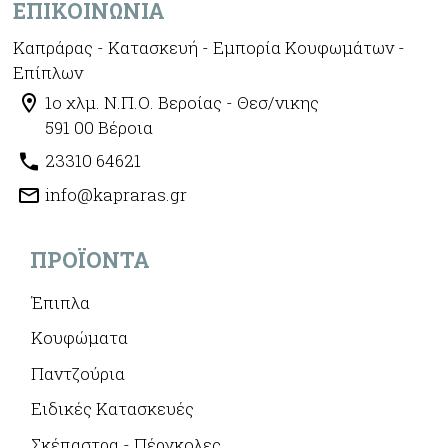
ΕΠΙΚΟΙΝΩΝΊΑ
Καπράρας - Κατασκευή - Εμπορία Κουφωμάτων -
Επίπλων
1ο χλμ. Ν.Π.Ο. Βεροίας - Θεσ/νικης
591 00 Βέροια
23310 64621
info@kapraras.gr
ΠΡΟΪΌΝΤΑ
Έπιπλα
Κουφώματα
Παντζούρια
Ειδικές Κατασκευές
Σκέπαστρα - Πέργκολες